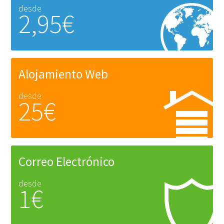
desde
2,95€
Alojamiento Web
desde
25€
Correo Electrónico
desde
1€