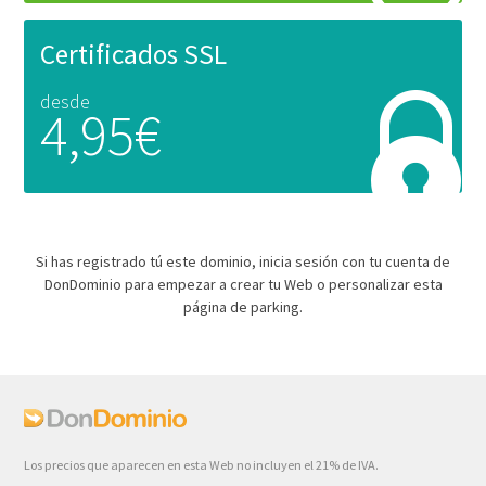
Certificados SSL
desde
4,95€
Si has registrado tú este dominio, inicia sesión con tu cuenta de
DonDominio para empezar a crear tu Web o personalizar esta
página de parking.
Los precios que aparecen en esta Web no incluyen el 21% de IVA.